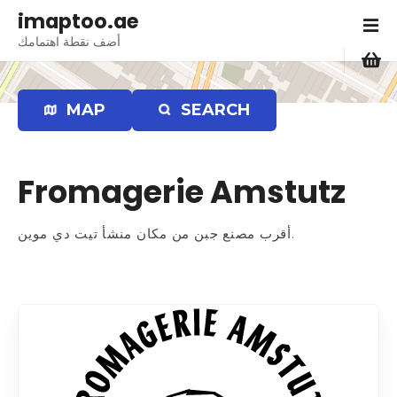
S
imaptoo.ae
k
أضف نقطة اهتمامك
i
p
t
MAP
SEARCH
o
c
o
Fromagerie Amstutz
n
t
e
أقرب مصنع جبن من مكان منشأ تيت دي موين.
n
t